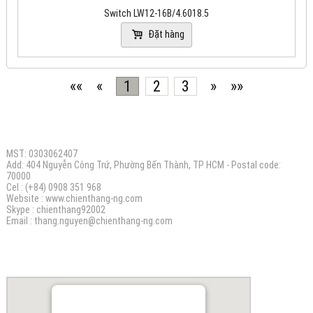
Switch LW12-16B/4.6018.5
Đặt hàng
««
«
1
2
3
»
»»
CÔNG TY TNHH ĐIỆN MÁY CHIẾN THẮNG N.G
MST: 0303062407
Add: 404 Nguyễn Công Trứ, Phường Bến Thành, TP HCM - Postal code:
70000
Cel : (+84) 0908 351 968
Website :
www.chienthang-ng.com
Skype : chienthang92002
Email :
thang.nguyen@chienthang
-ng.com
BẢN ĐỒ