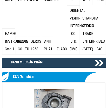
ORIENTAL
VISION
SHANGHAI
INTERNATIONAL
FOREIN
HAMEG
CO.
TRADE
INSTRUMENTS
MEDIN
GEROS
ANH
LTD.
ENTERPRISES
GmbH
CO.,LTD
1968
PHÁT
ELABO
(OVI)
(SFTE)
FAG
DANH MỤC SẢN PHẨM
1278 Sản phẩm