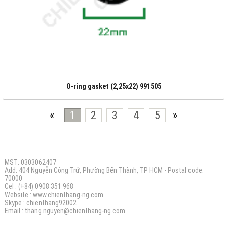
O-ring gasket (2,25x22) 991505
«
1
2
3
4
5
»
CÔNG TY TNHH ĐIỆN MÁY CHIẾN THẮNG N.G
MST: 0303062407
Add: 404 Nguyễn Công Trứ, Phường Bến Thành, TP HCM - Postal code:
70000
Cel : (+84) 0908 351 968
Website :
www.chienthang-ng.com
Skype : chienthang92002
Email :
thang.nguyen@chienthang
-ng.com