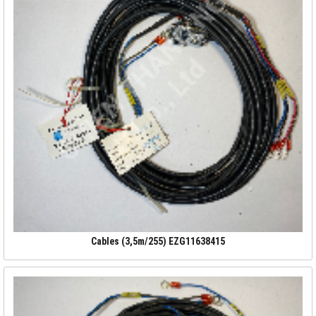
Cables (3,5m/255) EZG11638415