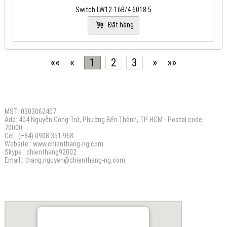
Switch LW12-16B/4.6018.5
Đặt hàng
««
«
1
2
3
»
»»
CÔNG TY TNHH ĐIỆN MÁY CHIẾN THẮNG N.G
MST: 0303062407
Add: 404 Nguyễn Công Trứ, Phường Bến Thành, TP HCM - Postal code:
70000
Cel : (+84) 0908 351 968
Website :
www.chienthang-ng.com
Skype : chienthang92002
Email :
thang.nguyen@chienthang
-ng.com
BẢN ĐỒ