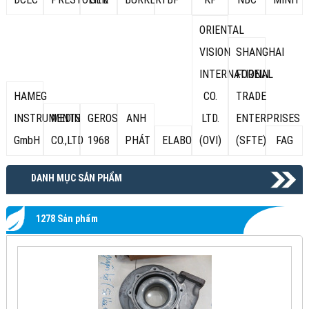
ORIENTAL
VISION
SHANGHAI
INTERNATIONAL
FOREIN
HAMEG
CO.
TRADE
INSTRUMENTS
MEDIN
GEROS
ANH
LTD.
ENTERPRISES
GmbH
CO.,LTD
1968
PHÁT
ELABO
(OVI)
(SFTE)
FAG
DANH MỤC SẢN PHẨM
1278 Sản phẩm