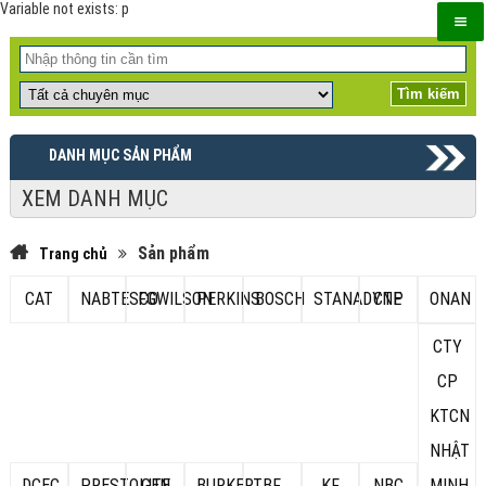
Variable not exists: p
DANH MỤC SẢN PHẨM
XEM DANH MỤC
Sản phẩm
Trang chủ
CAT
NABTESCO
FGWILSON
PERKINS
BOSCH
STANADYNE
CTP
ONAN
CTY
CP
KTCN
NHẬT
DCEC
PRESTOLITE
GEN
BURKERT
BF
KF
NBC
MINH