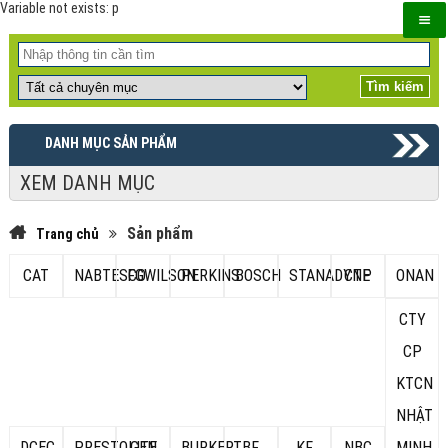
Variable not exists: p
DANH MỤC SẢN PHẨM
XEM DANH MỤC
Sản phẩm
Trang chủ
CAT
NABTESCO
FGWILSON
PERKINS
BOSCH
STANADYNE
CTP
ONAN
CTY
CP
KTCN
NHẬT
DCEC
PRESTOLITE
GEN
BURKERT
BF
KF
NBC
MINH