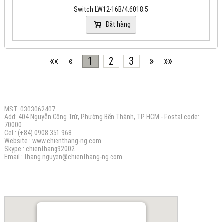
Switch LW12-16B/4.6018.5
Đặt hàng
««
«
1
2
3
»
»»
CÔNG TY TNHH ĐIỆN MÁY CHIẾN THẮNG N.G
MST: 0303062407
Add: 404 Nguyễn Công Trứ, Phường Bến Thành, TP HCM - Postal code:
70000
Cel : (+84) 0908 351 968
Website :
www.chienthang-ng.com
Skype : chienthang92002
Email :
thang.nguyen@chienthang
-ng.com
BẢN ĐỒ