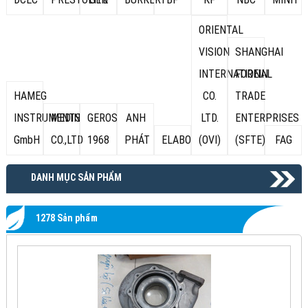
ORIENTAL
VISION
SHANGHAI
INTERNATIONAL
FOREIN
HAMEG
CO.
TRADE
INSTRUMENTS
MEDIN
GEROS
ANH
LTD.
ENTERPRISES
GmbH
CO.,LTD
1968
PHÁT
ELABO
(OVI)
(SFTE)
FAG
DANH MỤC SẢN PHẨM
1278 Sản phẩm