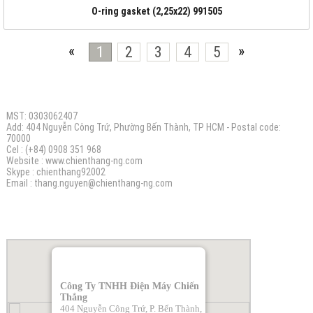
O-ring gasket (2,25x22) 991505
«
1
2
3
4
5
»
CÔNG TY TNHH ĐIỆN MÁY CHIẾN THẮNG N.G
MST: 0303062407
Add: 404 Nguyễn Công Trứ, Phường Bến Thành, TP HCM - Postal code:
70000
Cel : (+84) 0908 351 968
Website :
www.chienthang-ng.com
Skype : chienthang92002
Email :
thang.nguyen@chienthang
-ng.com
BẢN ĐỒ
Công Ty TNHH Điện Máy Chiến
Thắng
404 Nguyễn Công Trứ, P. Bến Thành,