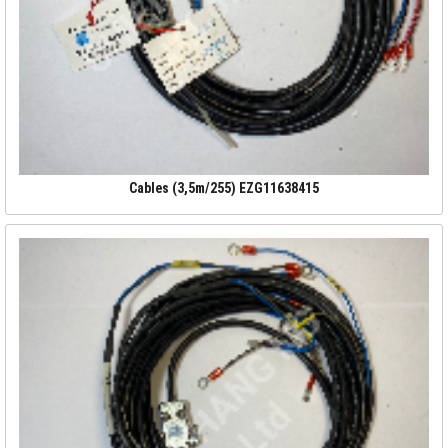
Cables (3,5m/255) EZG11638415