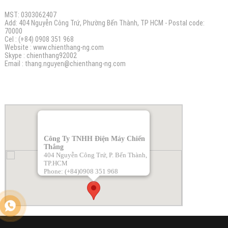
MST: 0303062407
Add: 404 Nguyễn Công Trứ, Phường Bến Thành, TP HCM - Postal code:
70000
Cel : (+84) 0908 351 968
Website :
www.chienthang-ng.com
Skype : chienthang92002
Email :
thang.nguyen@chienthang
-ng.com
BẢN ĐỒ
Công Ty TNHH Điện Máy Chiến
Thắng
404 Nguyễn Công Trứ, P. Bến Thành,
TP.HCM
Phone: (+84)0908 351 968