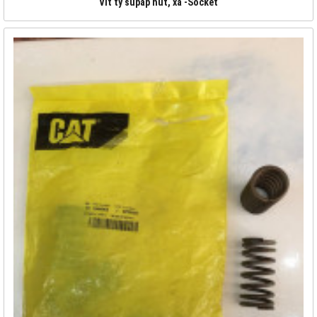
Vít tỳ supáp hút, xả -Socket