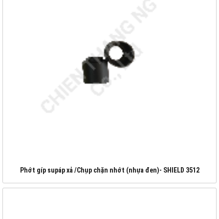
Phớt gíp supáp xả /Chụp chặn nhớt (nhựa đen)- SHIELD 3512