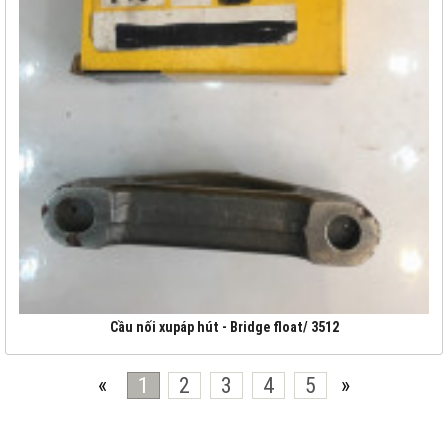
Cầu nối xupáp hút - Bridge float/ 3512
«
1
2
3
4
5
»
CÔNG TY TNHH ĐIỆN MÁY CHIẾN THẮNG N.G