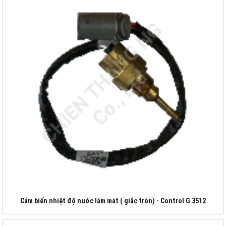
Cảm biến nhiệt độ nước làm mát ( giắc tròn) - Control G 3512