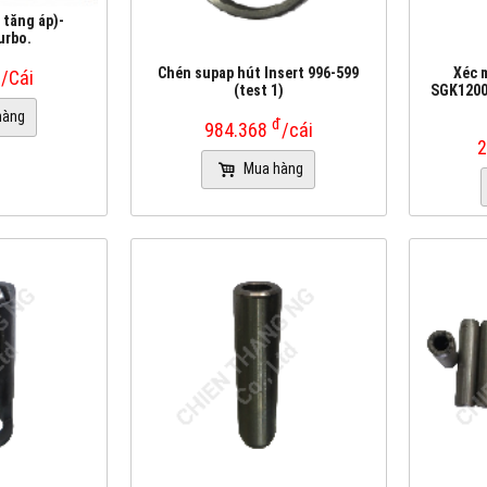
 tăng áp)-
urbo.
đ
Chén supap hút Insert 996-599
Xéc 
/Cái
(test 1)
SGK12002
hàng
đ
984.368
/cái
2
Mua hàng