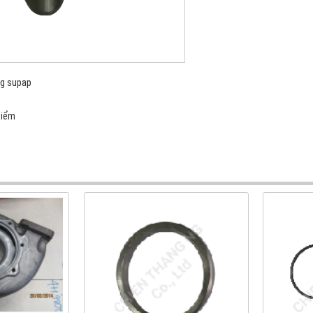
ng supap
điểm