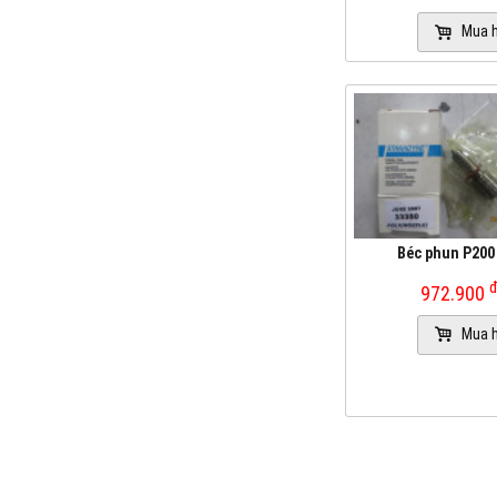
Mua 
Béc phun P200
972.900
Mua 