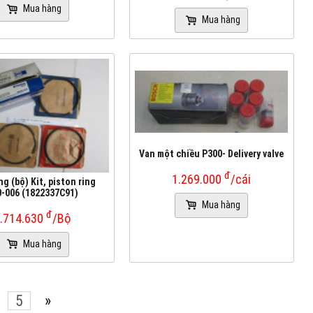
Mua hàng
Mua hàng
Van một chiều P300- Delivery valve
đ
1.269.000
/cái
g (bộ) Kit, piston ring
0-006 (1822337C91)
Mua hàng
đ
.714.630
/Bộ
Mua hàng
5
»