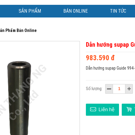
SẢN PHẨM
BÁN ONLINE
TIN TỨC
ản Phẩm Bán Online
Dẫn hướng supap G
983.590 đ
Dẫn hướng supap Guide 994
Số lượng:
Liên hệ