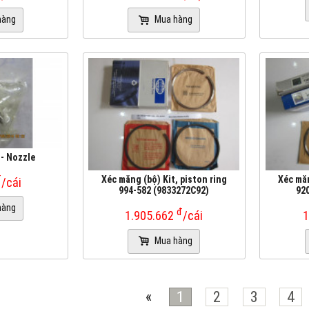
hàng
Mua hàng
 - Nozzle
đ
Xéc măng (bộ) Kit, piston ring
Xéc măn
/cái
994-582 (9833272C92)
92
hàng
đ
1.905.662
/cái
1
Mua hàng
«
1
2
3
4