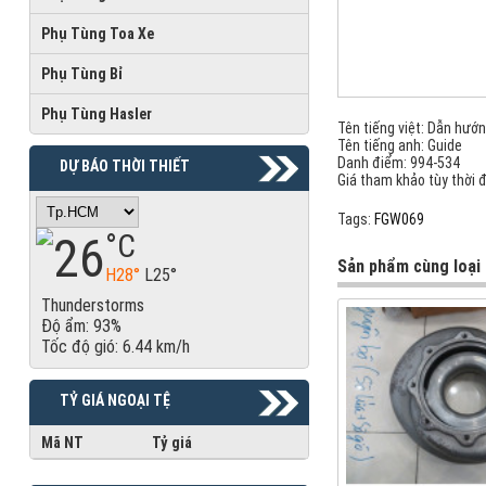
Phụ Tùng Toa Xe
Phụ Tùng Bỉ
Phụ Tùng Hasler
Tên tiếng việt: Dẫn hướ
Tên tiếng anh: Guide
Danh điểm: 994-534
DỰ BÁO THỜI THIẾT
Giá tham khảo tùy thời 
Tags:
FGW069
26
°C
Sản phẩm cùng loại
H28°
L25°
Thunderstorms
Độ ẩm: 93%
Tốc độ gió: 6.44 km/h
TỶ GIÁ NGOẠI TỆ
Mã NT
Tỷ giá