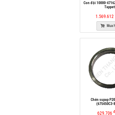
Con đội 10000-47162
Tappet
1.569.612
Mua 
Chén supap P200
(675450C3-
629.706