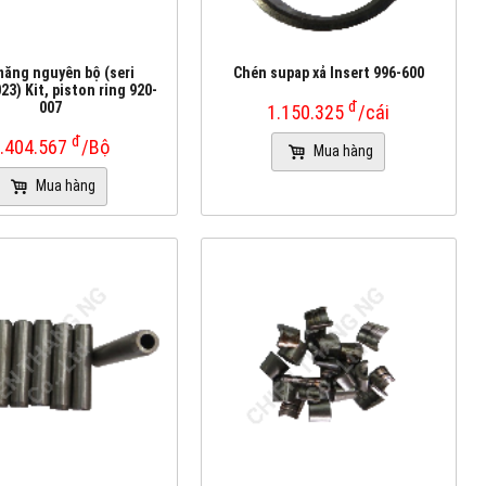
măng nguyên bộ (seri
Chén supap xả Insert 996-600
3) Kit, piston ring 920-
đ
007
1.150.325
/cái
đ
.404.567
/Bộ
Mua hàng
Mua hàng