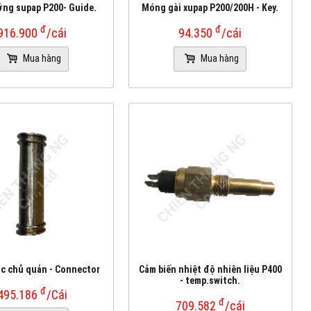
ng supap P200- Guide.
Móng gài xupap P200/200H - Key.
đ
đ
916.900
/cái
94.350
/cái
Mua hàng
Mua hàng
c chủ quản - Connector
Cảm biến nhiệt độ nhiên liệu P400
- temp.switch.
đ
495.186
/Cái
đ
709.582
/cái