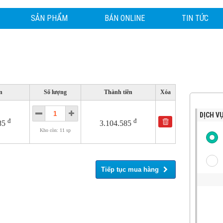
SẢN PHẨM
BÁN ONLINE
TIN TỨC
n
Số lượng
Thành tiền
Xóa
DỊCH VỤ
đ
đ
85
3.104.585
Kho còn: 11 sp
Tiếp tục mua hàng