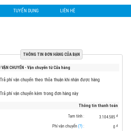
TUYỂN DỤNG
LIÊN HỆ
THÔNG TIN ĐƠN HÀNG CỦA BẠN
 VẬN CHUYỂN - Vận chuyển từ Cửa hàng
Trả phí vận chuyển theo thỏa thuận khi nhận được hàng
Trả phí vận chuyển kèm trong đơn hàng này
Thông tin thanh toán
Tạm tính :
đ
3.104.585
Phí vận chuyển
(?)
:
đ
0