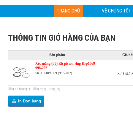
TRANG CHỦ
VỀ CHÚNG TÔI
THÔNG TIN GIỎ HÀNG CỦA BẠN
Sản phẩm
Giá bá
Xéc măng (bộ) Kit piston ring Krp1569-
998-202
3.104.5
SKU: KRP1569 (998-202)
Tổng số lượng: 1 - Tổng trọng lượng: 0g
In Đơn hàng