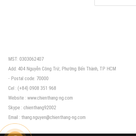
CÔNG TY TNHH ĐIỆN MÁY CHIẾN THẮNG N.G
MST: 0303062407
Add: 404 Nguyễn Công Trứ, Phường Bến Thành, TP HCM
- Postal code: 70000
Cel : (+84) 0908 351 968
Website :
www.chienthang-ng.com
Skype : chienthang92002
Email :
thang.nguyen@chienthang
-ng.com