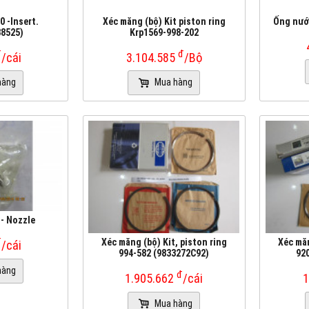
 -Insert.
Xéc măng (bộ) Kit piston ring
Ống nướ
88525)
Krp1569-998-202
đ
đ
/cái
3.104.585
/Bộ
hàng
Mua hàng
 - Nozzle
đ
Xéc măng (bộ) Kit, piston ring
Xéc măn
/cái
994-582 (9833272C92)
92
hàng
đ
1.905.662
/cái
1
Mua hàng