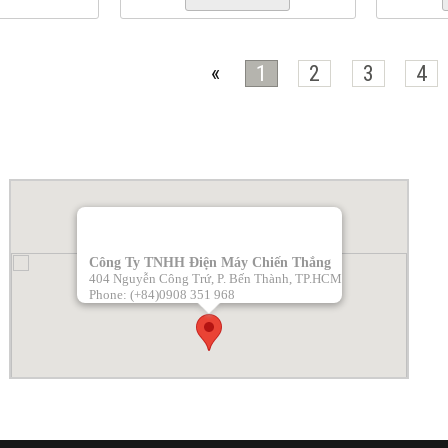
«
1
2
3
4
BẢN ĐỒ
Công Ty TNHH Điện Máy Chiến Thắng
404 Nguyễn Công Trứ, P. Bến Thành, TP.HCM
Phone: (+84)0908 351 968