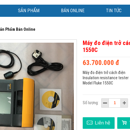
SẢN PHẨM
BÁN ONLINE
TIN TỨC
ản Phẩm Bán Online
Máy đo điện trở các
1550C
63.700.000 đ
Máy đo điện trở cách điện
Insulation resistance tester
Model Fluke 1550C
Số lượng:
Liên hệ