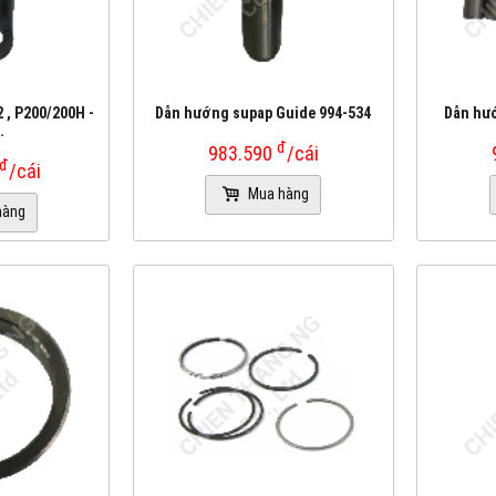
 , P200/200H -
Dẫn hướng supap Guide 994-534
Dẫn hướ
.
đ
983.590
/cái
đ
/cái
Mua hàng
hàng