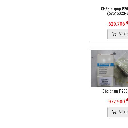
Chén supap P200
(675450C3-
629.706
Mua 
Béc phun P200
972.900
Mua 