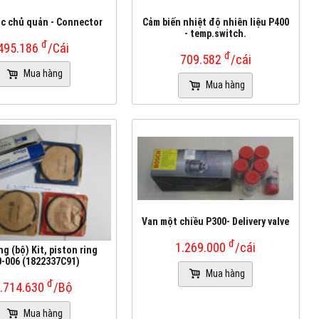
c chủ quản - Connector
Cảm biến nhiệt độ nhiên liệu P400
- temp.switch.
đ
495.186
/Cái
đ
709.582
/cái
Mua hàng
Mua hàng
Van một chiều P300- Delivery valve
đ
1.269.000
/cái
g (bộ) Kit, piston ring
0-006 (1822337C91)
Mua hàng
đ
.714.630
/Bộ
Mua hàng