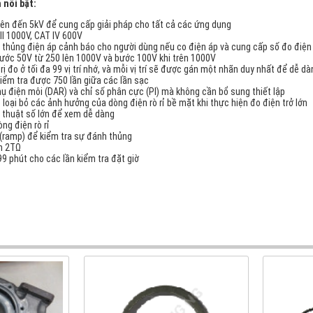
 nổi bật:
 lên đến 5kV để cung cấp giải pháp cho tất cả các ứng dụng
II 1000V, CAT IV 600V
 thủng điện áp cảnh báo cho người dùng nếu co điện áp và cung cấp số đo điện
ước 50V từ 250 lên 1000V và bước 100V khi trên 1000V
rị đo ở tối đa 99 vị trí nhớ, và mỗi vị trí sẽ được gán một nhãn duy nhất để dễ d
 kiểm tra được 750 lần giữa các lần sạc
hụ điện môi (DAR) và chỉ số phân cực (PI) mà không cần bổ sung thiết lập
 loại bỏ các ảnh hưởng của dòng điện rò rỉ bề mặt khi thực hiện đo điện trở lớn
 thuật số lớn để xem dễ dàng
ng điện rò rỉ
(ramp) để kiểm tra sự đánh thủng
n 2TΩ
99 phút cho các lần kiểm tra đặt giờ