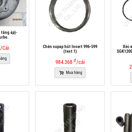
 tăng áp)-
urbo.
đ
Chén supap hút Insert 996-599
Xéc 
/Cái
(test 1)
SGK12002
hàng
đ
984.368
/cái
2
Mua hàng