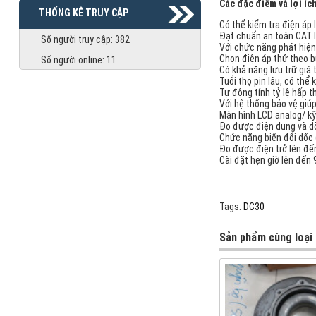
Các đặc điểm và lợi ích
THỐNG KÊ TRUY CẬP
Có thể kiểm tra điện áp
Đạt chuẩn an toàn CAT I
Số người truy cập:
382
Với chức năng phát hiện
Chọn điện áp thử theo b
Số người online:
11
Có khả năng lưu trữ giá t
Tuổi thọ pin lâu, có thể
Tự động tính tỷ lệ hấp t
Với hệ thống bảo vệ giúp
Màn hình LCD analog/ kỹ
Đo được điện dung và dò
Chức năng biến đổi dốc 
Đo được điện trở lên đế
Cài đặt hẹn giờ lên đến 
Tags:
DC30
Sản phẩm cùng loại