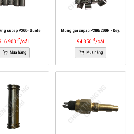
ng supap P200- Guide.
Móng gài xupap P200/200H - Key.
đ
đ
916.900
/cái
94.350
/cái
Mua hàng
Mua hàng