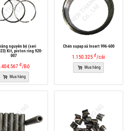
măng nguyên bộ (seri
Chén supap xả Insert 996-600
3) Kit, piston ring 920-
đ
007
1.150.325
/cái
đ
.404.567
/Bộ
Mua hàng
Mua hàng