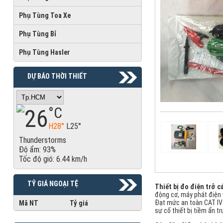
Phụ Tùng Toa Xe
Phụ Tùng Bỉ
Phụ Tùng Hasler
DỰ BÁO THỜI THIẾT
26
°C
H28°
L25°
Thunderstorms
Độ ẩm: 93%
Tốc độ gió: 6.44 km/h
TỶ GIÁ NGOẠI TỆ
Thiết bị đo điện trở c
động cơ, máy phát điện 
Đạt mức an toàn CAT IV 
Mã NT
Tỷ giá
sự cố thiết bị tiềm ẩn tr