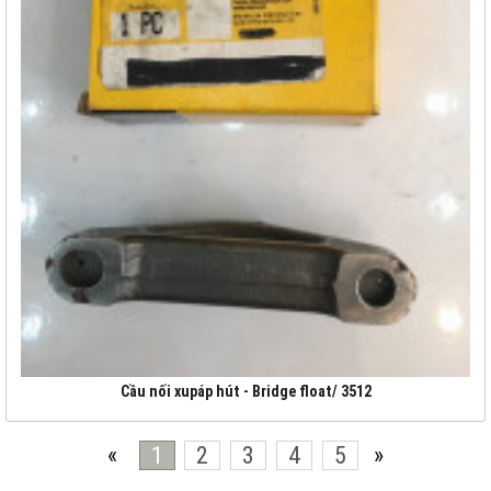
Cầu nối xupáp hút - Bridge float/ 3512
«
1
2
3
4
5
»