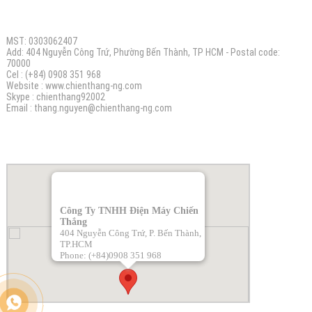
CÔNG TY TNHH ĐIỆN MÁY CHIẾN THẮNG N.G
MST: 0303062407
Add: 404 Nguyễn Công Trứ, Phường Bến Thành, TP HCM - Postal code:
70000
Cel : (+84) 0908 351 968
Website :
www.chienthang-ng.com
Skype : chienthang92002
Email :
thang.nguyen@chienthang
-ng.com
BẢN ĐỒ
Công Ty TNHH Điện Máy Chiến
Thắng
404 Nguyễn Công Trứ, P. Bến Thành,
TP.HCM
Phone: (+84)0908 351 968