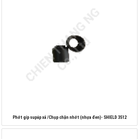
Phớt gíp supáp xả /Chụp chặn nhớt (nhựa đen)- SHIELD 3512