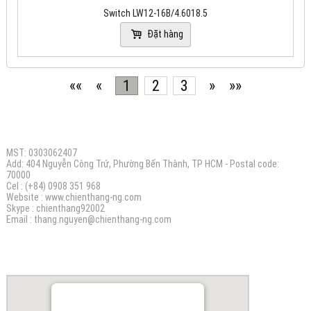
Switch LW12-16B/4.6018.5
Đặt hàng
««
«
1
2
3
»
»»
CÔNG TY TNHH ĐIỆN MÁY CHIẾN THẮNG N.G
MST: 0303062407
Add: 404 Nguyễn Công Trứ, Phường Bến Thành, TP HCM - Postal code:
70000
Cel : (+84) 0908 351 968
Website :
www.chienthang-ng.com
Skype : chienthang92002
Email :
thang.nguyen@chienthang
-ng.com
BẢN ĐỒ