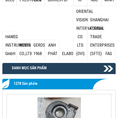
ORIENTAL
VISION
SHANGHAI
INTERNATIONAL
FOREIN
HAMEG
CO.
TRADE
INSTRUMENTS
MEDIN
GEROS
ANH
LTD.
ENTERPRISES
GmbH
CO.,LTD
1968
PHÁT
ELABO
(OVI)
(SFTE)
FAG
DANH MỤC SẢN PHẨM
1278 Sản phẩm