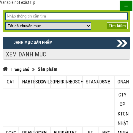
Variable not exists: p
DANH MỤC SẢN PHẨM
XEM DANH MỤC
Sản phẩm
Trang chủ
CAT
NABTESCO
FGWILSON
PERKINS
BOSCH
STANADYNE
CTP
ONAN
CTY
CP
KTCN
NHẬT
DCEC
PRESTOLITE
GEN
BURKERT
BF
KF
NBC
MINH