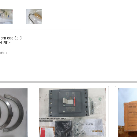
bơm cao áp 3
N PIPE
điểm