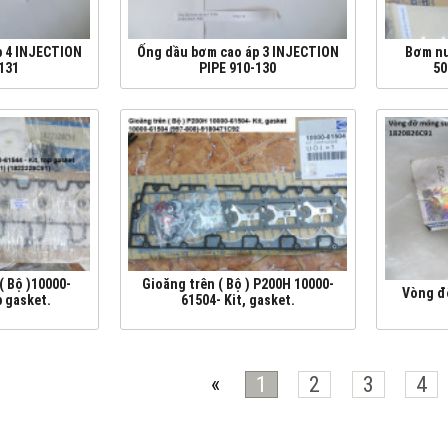
p 4 INJECTION
Ống dầu bơm cao áp 3 INJECTION
Bơm nư
-131
PIPE 910-130
50
( Bộ )10000-
Gioăng trên ( Bộ ) P200H 10000-
Vòng đ
p gasket.
61504- Kit, gasket.
«
1
2
3
4