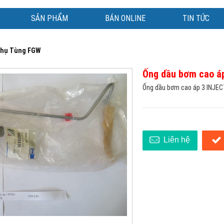
SẢN PHẨM
BÁN ONLINE
TIN TỨC
hụ Tùng FGW
Ống dầu bơm cao á
Ống dầu bơm cao áp 3 INJEC
Liên hệ