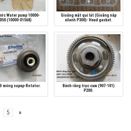
ớc Water pump 10000-
Gioăng mặt qui lát (Gioăng nắp
050 (10000-01568)
xilanh P300)- Head gasket.
ỡ móng supap-Rotator.
Bánh răng trục cam (907-101)
P200.
5
»