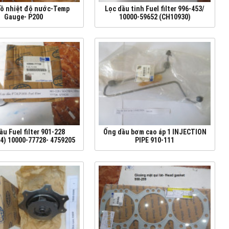
ồ nhiệt độ nước-Temp
Lọc dầu tinh Fuel filter 996-453/
Gauge- P200
10000-59652 (CH10930)
ầu Fuel filter 901-228
Ống dầu bơm cao áp 1 INJECTION
4) 10000-77728- 4759205
PIPE 910-111