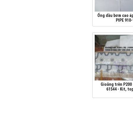
Ống dầu bơm cao á
PIPE 910
Gioăng trên P200 
61544 - Kit, to