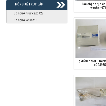
Bạc chặn trục c
THỐNG KÊ TRUY CẬP
washer 97
Số người truy cập:
428
Số người online:
6
Bộ điều nhiệt Ther
(OE4955