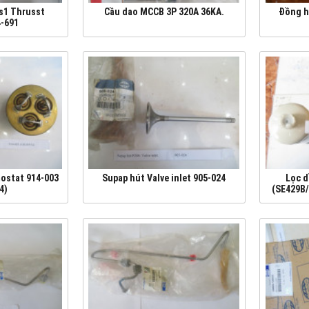
os1 Thrusst
Cầu dao MCCB 3P 320A 36KA.
Đồng h
4-691
mostat 914-003
Supap hút Valve inlet 905-024
Lọc d
4)
(SE429B/