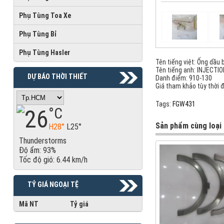
Phụ Tùng Toa Xe
Phụ Tùng Bỉ
Phụ Tùng Hasler
Tên tiếng việt:
Ống dầu 
Tên tiếng anh:
INJECTIO
DỰ BÁO THỜI THIẾT
Danh điểm:
910-130
Giá tham khảo tùy thời 
Tags:
FGW431
26
°C
Sản phẩm cùng loại
H28°
L25°
Thunderstorms
Độ ẩm: 93%
Tốc độ gió: 6.44 km/h
TỶ GIÁ NGOẠI TỆ
Mã NT
Tỷ giá