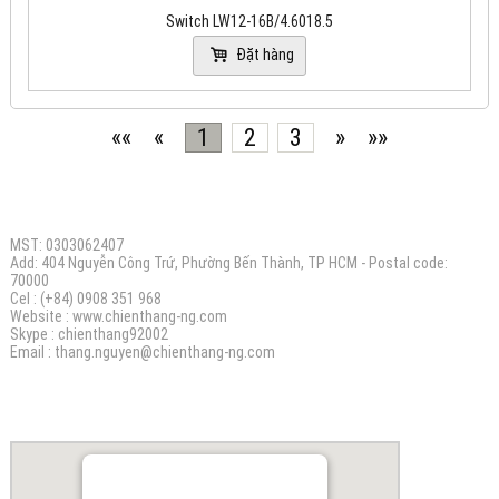
Switch LW12-16B/4.6018.5
Đặt hàng
««
«
1
2
3
»
»»
CÔNG TY TNHH ĐIỆN MÁY CHIẾN THẮNG N.G
MST: 0303062407
Add: 404 Nguyễn Công Trứ, Phường Bến Thành, TP HCM - Postal code:
70000
Cel : (+84) 0908 351 968
Website :
www.chienthang-ng.com
Skype : chienthang92002
Email :
thang.nguyen@chienthang
-ng.com
BẢN ĐỒ