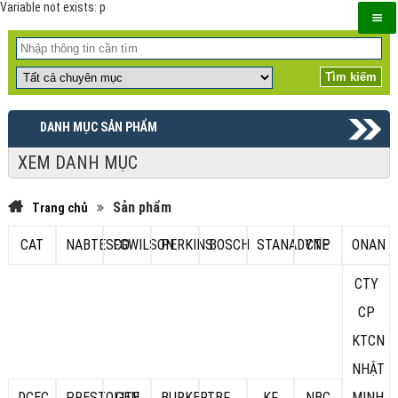
Variable not exists: p
DANH MỤC SẢN PHẨM
XEM DANH MỤC
Sản phẩm
Trang chủ
CAT
NABTESCO
FGWILSON
PERKINS
BOSCH
STANADYNE
CTP
ONAN
CTY
CP
KTCN
NHẬT
DCEC
PRESTOLITE
GEN
BURKERT
BF
KF
NBC
MINH