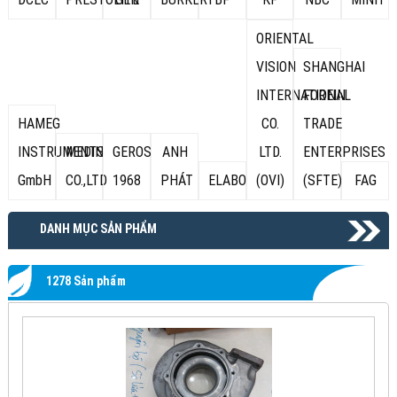
ORIENTAL
VISION
SHANGHAI
INTERNATIONAL
FOREIN
HAMEG
CO.
TRADE
INSTRUMENTS
MEDIN
GEROS
ANH
LTD.
ENTERPRISES
GmbH
CO.,LTD
1968
PHÁT
ELABO
(OVI)
(SFTE)
FAG
DANH MỤC SẢN PHẨM
1278 Sản phẩm