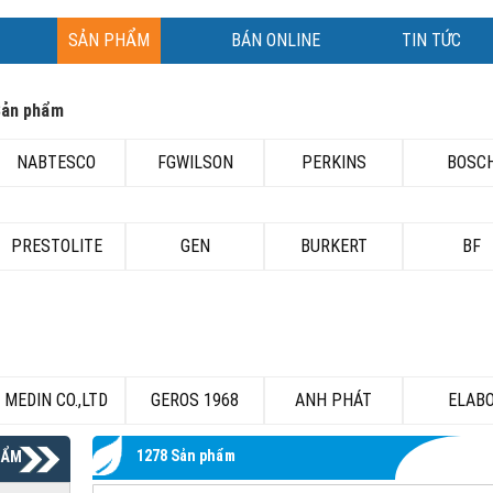
SẢN PHẨM
BÁN ONLINE
TIN TỨC
Sản phẩm
NABTESCO
FGWILSON
PERKINS
BOSC
PRESTOLITE
GEN
BURKERT
BF
MEDIN CO.,LTD
GEROS 1968
ANH PHÁT
ELAB
1278 Sản phẩm
HẨM